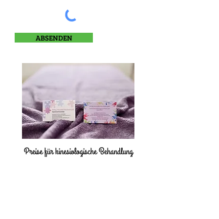
ABSENDEN
Preise für kinesiologische Behandlung
reguläre Preise (inkl. MwSt):
80 € je Stunde
40 € je 30 Minuten
ermäßigte Preise für Schüler und